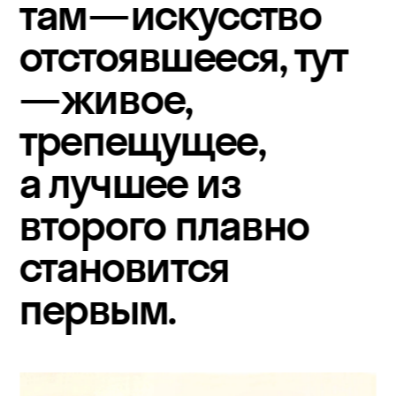
та
м—
искусство 
отстоявшееся, ту
т
—
живое, 
трепещущее, 
а лучшее из 
второго плавно 
становится 
первым.