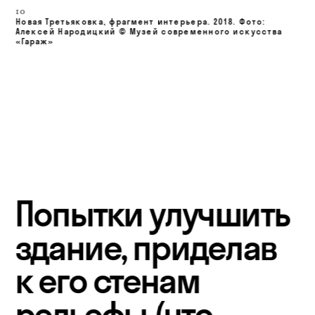
10
Новая Третьяковка, фрагмент интерьера. 
2018. Фото: 
Алексей Народицкий © Музей современного искусства 
«Гараж»
Попытки улучшить 
здание, приделав 
к его стенам 
рельефы (что 