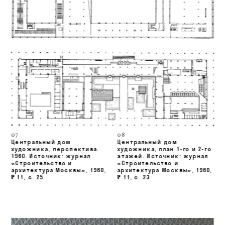
07
08
Центральный дом 
Центральный дом 
художника, п
ерспектива. 
художника, п
лан 1-го и 2-го 
1960. Источник: 
журнал 
этажей. Источник: 
журнал 
«Строительство и 
«Строительство и 
архитектура Москвы», 
1960, 
архитектура Москвы»
, 1960, 
№ 11, с. 25
№ 11, с. 23