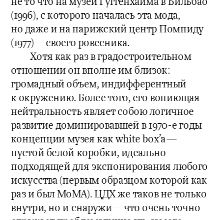
не то что на музей Гуггенхайма в Бильбао 
(1996), с которого началась эта мода, 
но даже и на парижский центр Помпиду 
(1977)—своего ровесника.
Хотя как раз в градостроительном 
отношении он вполне им близок: 
громадный объем, индифферентный 
к окружению. Более того, его вопиющая 
нейтральность являет собою логичное 
развитие доминировавшей в 1970-е годы 
концепции музея как white box’а—
пустой белой коробки, идеально 
подходящей для экспонирования любого 
искусства (первым образцом которой как 
раз и был МoМА). ЦДХ же таков не только 
внутри, но и снаружи—что очень точно 