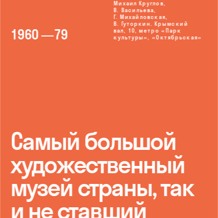
Михаил Круглов, 
В. Васильева, 
Г. Михайловская, 
В. Гуторкин. 
Крымский 
196
0 
—79
вал, 10, метро «Парк 
культуры», «Октябрьская»
Самый большой 
художественный 
музей страны, так 
и не ставший 