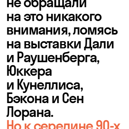
не обращали 
на это никакого 
внимания, ломясь 
на выставки Дали 
и Раушенберга, 
Юккера 
и Кунеллиса, 
Бэкона и Сен 
Лорана. 
Но к середине 90-х 