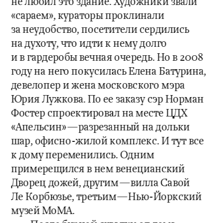
не любил это здание. Художники звали 
«сараем», кураторы проклинали 
за неудобство, посетители сердились 
на духоту, что идти к нему долго 
и в гардеробы вечная очередь. Но в 2008 
году на него покусилась Елена Батурина, 
девелопер и жена московского мэра 
Юрия Лужкова. По ее заказу сэр Норман 
Фостер спроектировал на месте ЦДХ 
«Апельсин»—разрезанный на дольки 
шар, офисно-жилой комплекс. И тут все 
к дому переменились. Одним 
примерещился в нем венецианский 
Дворец дожей, другим—вилла Савой 
Ле Корбюзье, третьим—Нью-Йоркский 
музей МoМА.